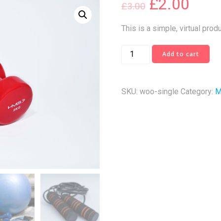
£
2.00
£
3.00
This is a simple, virtual produ
Single
Add to cart
quantity
SKU:
woo-single
Category:
M