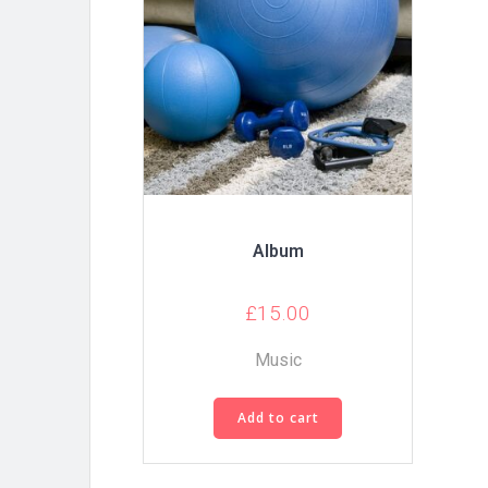
Album
£
15.00
Music
Add to cart