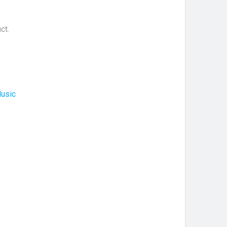
ct.
usic